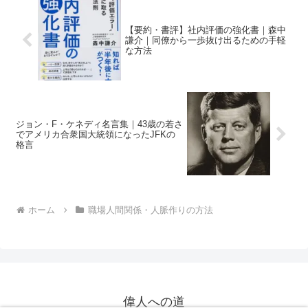
【要約・書評】社内評価の強化書｜森中
謙介｜同僚から一歩抜け出るための手軽
な方法
ジョン・F・ケネディ名言集｜43歳の若さ
でアメリカ合衆国大統領になったJFKの
格言
ホーム
職場人間関係・人脈作りの方法
偉人への道