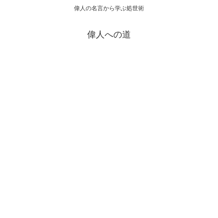
偉人の名言から学ぶ処世術
偉人への道