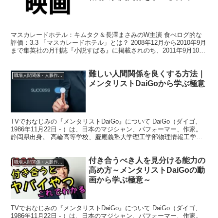
マスカレードホテル：キムタク＆長澤まさみのW主演 食べログ的な
評価：3.3 「マスカレードホテル」とは？ 2008年12月から2010年9月
まで集英社の月刊誌『小説すばる』に掲載されのち、2011年9月10日
に集英社より単行本が発刊された。...
難しい人間関係を良くする方法｜
職場人間関係・人脈作りの方法
メンタリストDaiGoから学ぶ極意
TVでおなじみの『メンタリストDaiGo』について DaiGo（ダイゴ、
1986年11月22日 - ）は、日本のマジシャン、パフォーマー、作家。
静岡県出身。 高輪高等学校、慶應義塾大学理工学部物理情報工学科
卒業、慶應義塾大学大学院理工学研究...
付き合うべき人を見分ける能力の
職場人間関係・人脈作りの方法
高め方～メンタリストDaiGoの動
画から学ぶ極意～
TVでおなじみの『メンタリストDaiGo』について DaiGo（ダイゴ、
1986年11月22日 - ）は、日本のマジシャン、パフォーマー、作家。