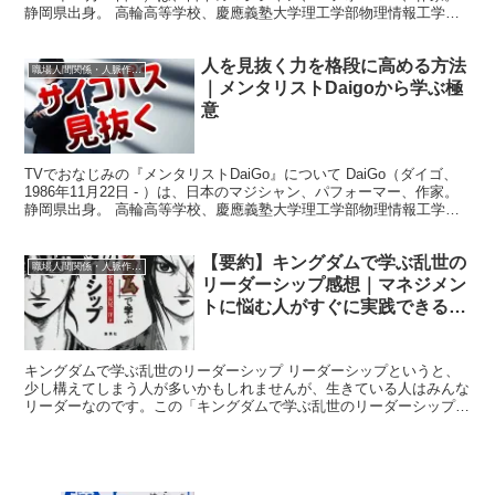
静岡県出身。 高輪高等学校、慶應義塾大学理工学部物理情報工学科
卒業、慶應義塾大学大学院理工学研究...
人を見抜く力を格段に高める方法
職場人間関係・人脈作りの方法
｜メンタリストDaigoから学ぶ極
意
TVでおなじみの『メンタリストDaiGo』について DaiGo（ダイゴ、
1986年11月22日 - ）は、日本のマジシャン、パフォーマー、作家。
静岡県出身。 高輪高等学校、慶應義塾大学理工学部物理情報工学科
卒業、慶應義塾大学大学院理工学研究...
【要約】キングダムで学ぶ乱世の
職場人間関係・人脈作りの方法
リーダーシップ感想｜マネジメン
トに悩む人がすぐに実践できる方
法
キングダムで学ぶ乱世のリーダーシップ リーダーシップというと、
少し構えてしまう人が多いかもしれませんが、生きている人はみんな
リーダーなのです。この「キングダムで学ぶ乱世のリーダーシップ」
では、大ヒット漫画キングダムの登場人物やかれらの行動を...