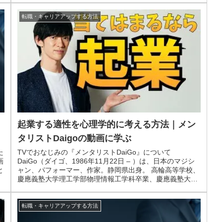
転職・キャリアアップする方法
起業する適性を心理学的に考える方法｜メン
タリストDaigoの動画に学ぶ
た
TVでおなじみの『メンタリストDaiGo』について
画
DaiGo（ダイゴ、1986年11月22日 – ）は、日本のマジシ
と
ャン、パフォーマー、作家。静岡県出身。 高輪高等学校、
慶應義塾大学理工学部物理情報工学科卒業、慶應義塾大学
大学院理工学研究...
転職・キャリアアップする方法