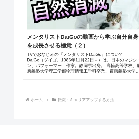
メンタリストDaiGoの動画から学ぶ自分自身
を成長させる極意（２）
TVでおなじみの『メンタリストDaiGo』について
DaiGo（ダイゴ、1986年11月22日 - ）は、日本のマジシ
ン、パフォーマー、作家。静岡県出身。 高輪高等学校、
應義塾大学理工学部物理情報工学科卒業、慶應義塾大学
学院理工学研究...
ホーム
転職・キャリアアップする方法