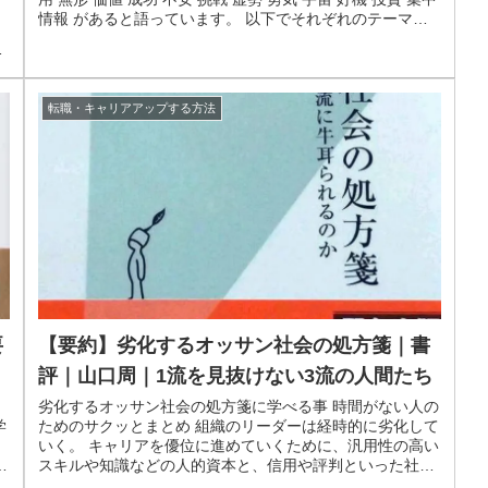
情報 があると語っています。 以下でそれぞれのテーマに
ついてみ...
、
転職・キャリアアップする方法
【要約】劣化するオッサン社会の処方箋｜書
要
評｜山口周｜1流を見抜けない3流の人間たち
劣化するオッサン社会の処方箋に学べる事 時間がない人の
ためのサクッとまとめ 組織のリーダーは経時的に劣化して
学
いく。 キャリアを優位に進めていくために、汎用性の高い
。
スキルや知識などの人的資本と、信用や評判といった社会
並
資本を厚くしていく必要があ...