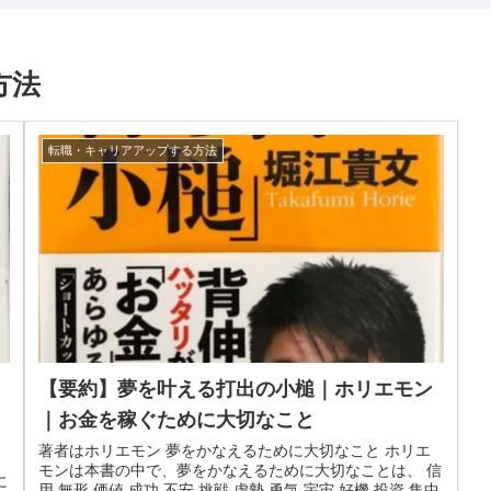
方法
転職・キャリアアップする方法
【要約】夢を叶える打出の小槌｜ホリエモン
｜お金を稼ぐために大切なこと
著者はホリエモン 夢をかなえるために大切なこと ホリエ
モンは本書の中で、夢をかなえるために大切なことは、 信
に
用 無形 価値 成功 不安 挑戦 虚勢 勇気 宇宙 好機 投資 集中