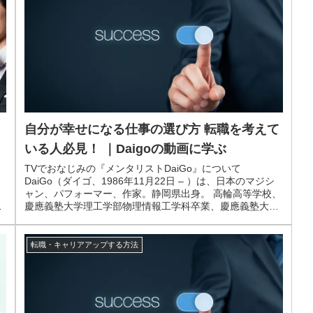
自分が幸せになる仕事の選び方 転職を考えて
いる人必見！ ｜Daigoの動画に学ぶ
TVでおなじみの『メンタリストDaiGo』について
DaiGo（ダイゴ、1986年11月22日 – ）は、日本のマジシ
ャン、パフォーマー、作家。静岡県出身。 高輪高等学校、
、
慶應義塾大学理工学部物理情報工学科卒業、慶應義塾大学
学
大学院理工学研究...
転職・キャリアアップする方法