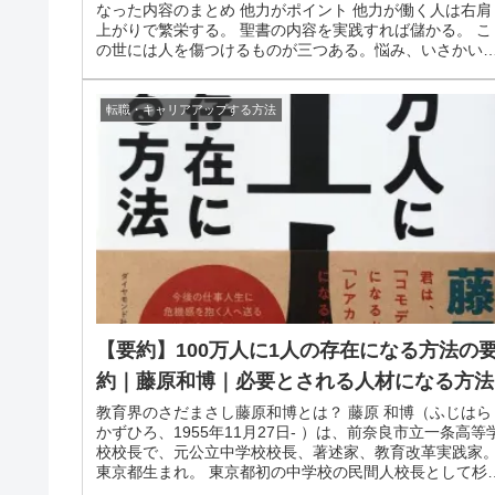
なった内容のまとめ 他力がポイント 他力が働く人は右肩
上がりで繁栄する。 聖書の内容を実践すれば儲かる。 こ
の世には人を傷つけるものが三つある。悩み、いさかい
財布。空の財布が最も人を傷...
転職・キャリアアップする方法
【要約】100万人に1人の存在になる方法の
約｜藤原和博｜必要とされる人材になる方法
教育界のさだまさし藤原和博とは？ 藤原 和博（ふじはら
かずひろ、1955年11月27日- ）は、前奈良市立一条高等
校校長で、元公立中学校校長、著述家、教育改革実践家
東京都生まれ。 東京都初の中学校の民間人校長として杉
区立和田中学校の...