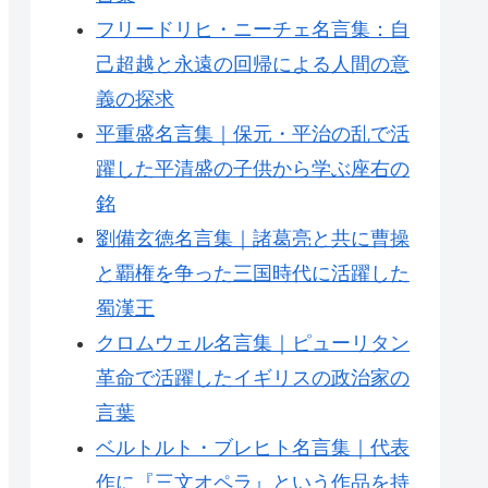
フリードリヒ・ニーチェ名言集：自
己超越と永遠の回帰による人間の意
義の探求
平重盛名言集｜保元・平治の乱で活
躍した平清盛の子供から学ぶ座右の
銘
劉備玄徳名言集｜諸葛亮と共に曹操
と覇権を争った三国時代に活躍した
蜀漢王
クロムウェル名言集｜ピューリタン
革命で活躍したイギリスの政治家の
言葉
ベルトルト・ブレヒト名言集｜代表
作に『三文オペラ』という作品を持