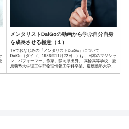
メンタリストDaiGoの動画から学ぶ自分自身
を成長させる極意（１）
TVでおなじみの『メンタリストDaiGo』について
DaiGo（ダイゴ、1986年11月22日 - ）は、日本のマジシャ
ャ
ン、パフォーマー、作家。静岡県出身。 高輪高等学校、慶
慶
應義塾大学理工学部物理情報工学科卒業、慶應義塾大学大
大
学院理工学研究...