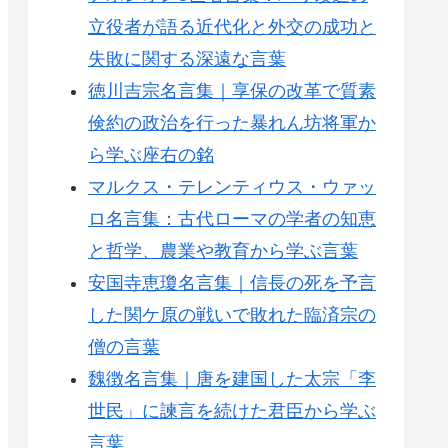
立役者が語る近代化と外交の成功と
失敗に関する深遠な言葉
徳川吉宗名言集｜享保の改革で質素
倹約の政治を行った暴れん坊将軍か
ら学ぶ座右の銘
マルクス・テレンティウス・ウァッ
ロ名言集：古代ローマの学者の知恵
と哲学、農業や教育から学ぶ言葉
安国寺恵瓊名言集｜信長の死を予言
した関ケ原の戦いで敗れた臨済宗の
僧の言葉
魏徴名言集｜唐を建国した太宗「李
世民」に諫言を続けた君臣から学ぶ
言葉