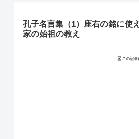
孔子名言集（1）座右の銘に使
家の始祖の教え
この記事