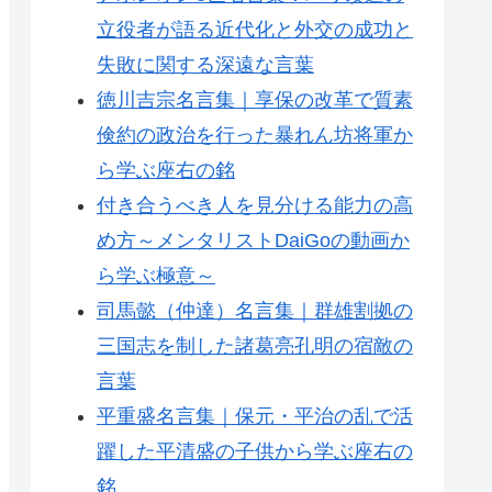
立役者が語る近代化と外交の成功と
失敗に関する深遠な言葉
徳川吉宗名言集｜享保の改革で質素
倹約の政治を行った暴れん坊将軍か
ら学ぶ座右の銘
付き合うべき人を見分ける能力の高
め方～メンタリストDaiGoの動画か
ら学ぶ極意～
司馬懿（仲達）名言集｜群雄割拠の
三国志を制した諸葛亮孔明の宿敵の
言葉
平重盛名言集｜保元・平治の乱で活
躍した平清盛の子供から学ぶ座右の
銘