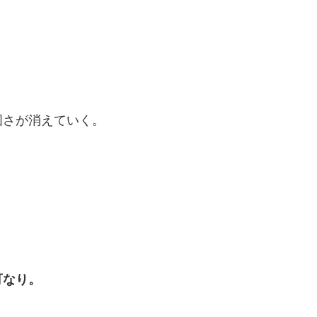
固さが消えていく。
可なり。