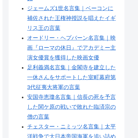
ジェームズ1世名言集｜ベーコンに
補佐された王権神授説を唱えたイギ
リス王の言葉
オードリー・ヘプバーン名言集｜映
画『ローマの休日』でアカデミー主
演女優賞を獲得した映画女優
足利義満名言集｜金閣寺を建立した
一休さんをサポートした室町幕府第
3代征夷大将軍の言葉
安国寺恵瓊名言集｜信長の死を予言
した関ケ原の戦いで敗れた臨済宗の
僧の言葉
チェスター・ニミッツ名言集｜太平
洋戦争で大日本帝国海軍を追い詰め