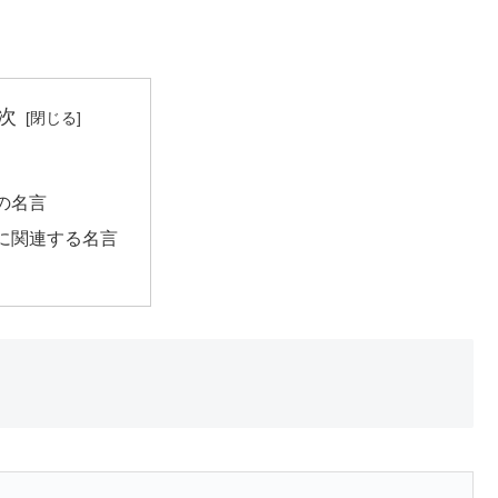
次
の名言
に関連する名言