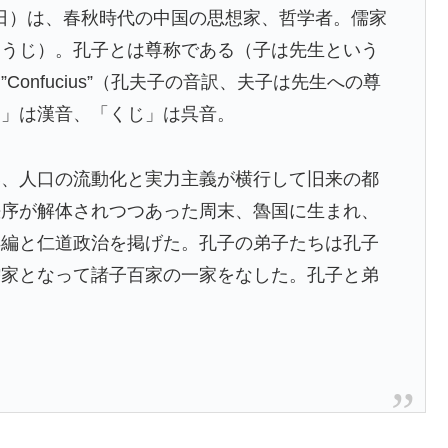
3月9日）は、春秋時代の中国の思想家、哲学者。儒家
ゅうじ）。孔子とは尊称である（子は先生という
onfucius”（孔夫子の音訳、夫子は先生への尊
し」は漢音、「くじ」は呉音。
い、人口の流動化と実力主義が横行して旧来の都
秩序が解体されつつあった周末、魯国に生まれ、
再編と仁道政治を掲げた。孔子の弟子たちは孔子
儒家となって諸子百家の一家をなした。孔子と弟
。