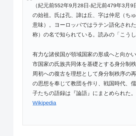
（紀元前552年9月28日‐紀元前479年
の始祖。氏は孔、諱は丘、字は仲尼（ち
意味）。ヨーロッパではラテン語化された”C
称）の名で知られている。読みの「こう
有力な諸侯国が領域国家の形成へと向か
市国家の氏族共同体を基礎とする身分制
周初への復古を理想として身分制秩序の
の思想を奉じて教団を作り、戦国時代、
子たちの語録は『論語』にまとめられた
Wikipedia