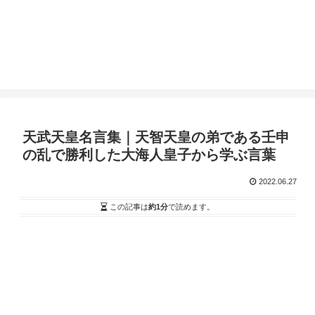
天武天皇名言集｜天智天皇の弟である壬申
の乱で勝利した大海人皇子から学ぶ言葉
2022.06.27
この記事は
約1分
で読めます。