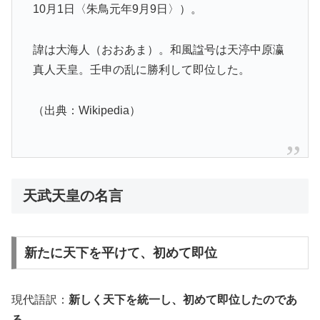
10月1日〈朱鳥元年9月9日〉）。
諱は大海人（おおあま）。和風諡号は天渟中原瀛
真人天皇。壬申の乱に勝利して即位した。
（出典：Wikipedia）
天武天皇の名言
新たに天下を平けて、初めて即位
現代語訳：
新しく天下を統一し、初めて即位したのであ
る。