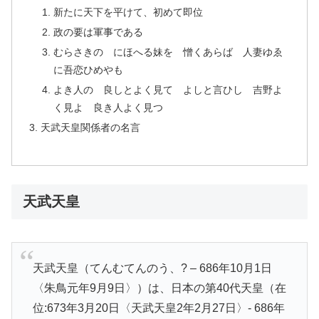
新たに天下を平けて、初めて即位
政の要は軍事である
むらさきの にほへる妹を 憎くあらば 人妻ゆゑ
に吾恋ひめやも
よき人の 良しとよく見て よしと言ひし 吉野よ
く見よ 良き人よく見つ
天武天皇関係者の名言
天武天皇
天武天皇（てんむてんのう、? – 686年10月1日
〈朱鳥元年9月9日〉）は、日本の第40代天皇（在
位:673年3月20日〈天武天皇2年2月27日〉- 686年