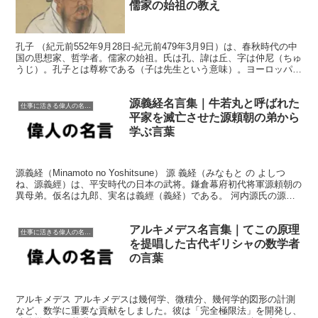
儒家の始祖の教え
孔子 （紀元前552年9月28日‐紀元前479年3月9日）は、春秋時代の中
国の思想家、哲学者。儒家の始祖。氏は孔、諱は丘、字は仲尼（ちゅ
うじ）。孔子とは尊称である（子は先生という意味）。ヨーロッパで
はラテン語化された"Confucius"（...
源義経名言集｜牛若丸と呼ばれた
仕事に活きる偉人の名言格言
平家を滅亡させた源頼朝の弟から
学ぶ言葉
源義経（Minamoto no Yoshitsune） 源 義経（みなもと の よしつ
ね、源義經）は、平安時代の日本の武将。鎌倉幕府初代将軍源頼朝の
異母弟。仮名は九郎、実名は義經（義経）である。 河内源氏の源義
朝の九男として生まれ、幼名を牛...
アルキメデス名言集｜てこの原理
仕事に活きる偉人の名言格言
を提唱した古代ギリシャの数学者
の言葉
アルキメデス アルキメデスは幾何学、微積分、幾何学的図形の計測
など、数学に重要な貢献をしました。彼は「完全極限法」を開発し、