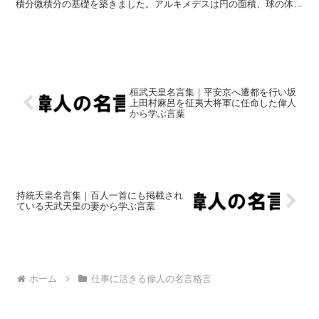
積分微積分の基礎を築きました。アルキメデスは円の面積、球の体
積、浮力の法則など、さまざまな数学的原理や公式を導出しま...
桓武天皇名言集｜平安京へ遷都を行い坂
上田村麻呂を征夷大将軍に任命した偉人
から学ぶ言葉
持統天皇名言集｜百人一首にも掲載され
ている天武天皇の妻から学ぶ言葉
ホーム
仕事に活きる偉人の名言格言