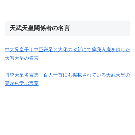
天武天皇関係者の名言
中大兄皇子｜中臣鎌足と大化の改新にて蘇我入鹿を倒した
天智天皇の名言
持統天皇名言集｜百人一首にも掲載されている天武天皇の
妻から学ぶ言葉