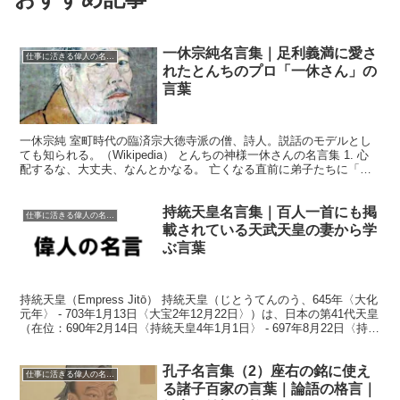
一休宗純名言集｜足利義満に愛さ
仕事に活きる偉人の名言格言
れたとんちのプロ「一休さん」の
言葉
一休宗純 室町時代の臨済宗大徳寺派の僧、詩人。説話のモデルとし
ても知られる。（Wikipedia） とんちの神様一休さんの名言集 1. 心
配するな、大丈夫、なんとかなる。 亡くなる直前に弟子たちに「こ
の先、どうしても困った時もしくは苦しい時...
持統天皇名言集｜百人一首にも掲
仕事に活きる偉人の名言格言
載されている天武天皇の妻から学
ぶ言葉
持統天皇（Empress Jitō） 持統天皇（じとうてんのう、645年〈大化
元年〉 - 703年1月13日〈大宝2年12月22日〉）は、日本の第41代天皇
（在位：690年2月14日〈持統天皇4年1月1日〉 - 697年8月22日〈持統
天皇...
孔子名言集（2）座右の銘に使え
仕事に活きる偉人の名言格言
る諸子百家の言葉｜論語の格言｜