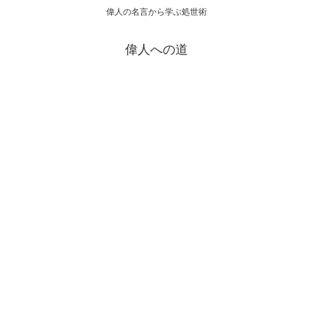
偉人の名言から学ぶ処世術
偉人への道