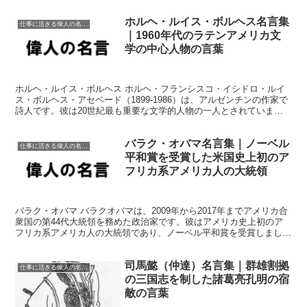
ホルヘ・ルイス・ボルヘス名言集
仕事に活きる偉人の名言格言
｜1960年代のラテンアメリカ文
学の中心人物の言葉
ホルヘ・ルイス・ボルヘス ホルヘ・フランシスコ・イシドロ・ルイ
ス・ボルヘス・アセベード（1899-1986）は、アルゼンチンの作家で
詩人です。彼は20世紀最も重要な文学的人物の一人とされていま
す。ボルヘスの作品は、小説、エッセイ、詩などのジ...
バラク・オバマ名言集｜ノーベル
仕事に活きる偉人の名言格言
平和賞を受賞した米国史上初のア
フリカ系アメリカ人の大統領
バラク・オバマ バラクオバマは、2009年から2017年までアメリカ合
衆国の第44代大統領を務めた政治家です。彼はアメリカ史上初のア
フリカ系アメリカ人の大統領であり、ノーベル平和賞を受賞しまし
た。彼の主な政策には、医療保険制度改革、気候変動...
司馬懿（仲達）名言集｜群雄割拠
仕事に活きる偉人の名言格言
の三国志を制した諸葛亮孔明の宿
敵の言葉