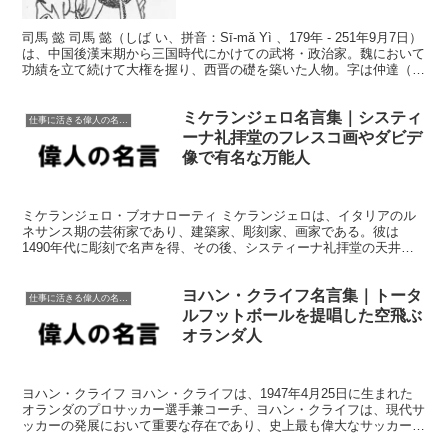
司馬 懿 司馬 懿（しば い、拼音：Sī-mǎ Yì 、179年 - 251年9月7日）
は、中国後漢末期から三国時代にかけての武将・政治家。魏において
功績を立て続けて大権を握り、西晋の礎を築いた人物。字は仲達（ち
ゅうたつ）。西晋が建てられる...
ミケランジェロ名言集｜システィ
仕事に活きる偉人の名言格言
ーナ礼拝堂のフレスコ画やダビデ
像で有名な万能人
ミケランジェロ・ブオナローティ ミケランジェロは、イタリアのル
ネサンス期の芸術家であり、建築家、彫刻家、画家である。彼は
1490年代に彫刻で名声を得、その後、システィーナ礼拝堂の天井
画、最後の審判のフレスコ画、聖ペテロ大聖堂のドームなど多数...
ヨハン・クライフ名言集｜トータ
仕事に活きる偉人の名言格言
ルフットボールを提唱した空飛ぶ
オランダ人
ヨハン・クライフ ヨハン・クライフは、1947年4月25日に生まれた
オランダのプロサッカー選手兼コーチ、ヨハン・クライフは、現代サ
ッカーの発展において重要な存在であり、史上最も偉大なサッカー選
手の一人とされています。クライフはクラブキャリア...