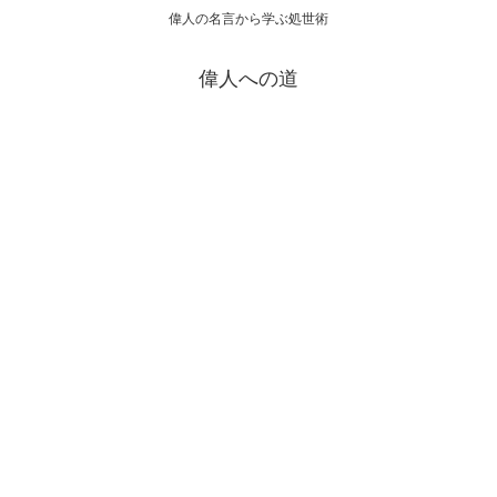
偉人の名言から学ぶ処世術
偉人への道