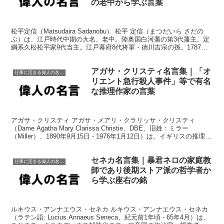
の老中から学ぶ言葉
松平定信（Matsudaira Sadanobu） 松平 定信（まつだいら さだの
ぶ）は、江戸時代中期の大名、老中。陸奥国白河藩の第3代藩主。定
綱系久松松平家9代当主。江戸幕府8代将軍・徳川吉宗の孫。1787年
から1793年まで寛政の改革を...
アガサ・クリスティ名言集｜「オ
仕事に活きる偉人の名言格言
リエント急行殺人事件」等で有名
な推理作家の言葉
アガサ・クリスティ アガサ・メアリ・クラリッサ・クリスティ
（Dame Agatha Mary Clarissa Christie、DBE、旧姓：ミラー
（Miller）、1890年9月15日 - 1976年1月12日）は、イギリスの推理作
家。...
セネカ名言集｜暴君ネロの家庭教
仕事に活きる偉人の名言格言
師であり後期ストア派の哲学者か
ら学ぶ座右の銘
ルキウス・アンナエウス・セネカ ルキウス・アンナエウス・セネカ
（ラテン語: Lucius Annaeus Seneca、紀元前1年頃 - 65年4月）は、