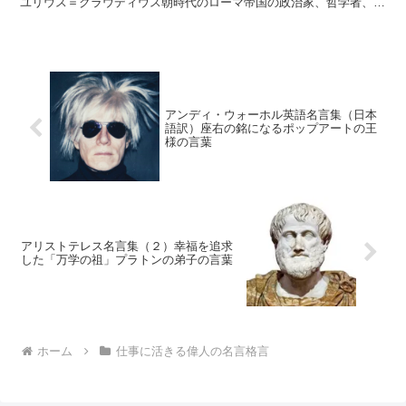
ユリウス＝クラウディウス朝時代のローマ帝国の政治家、哲学者、詩
人。 ルキウス・アンナエ...
アンディ・ウォーホル英語名言集（日本
語訳）座右の銘になるポップアートの王
様の言葉
アリストテレス名言集（２）幸福を追求
した「万学の祖」プラトンの弟子の言葉
ホーム
仕事に活きる偉人の名言格言