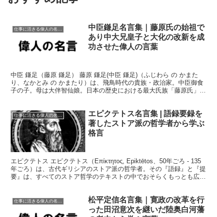
中臣鎌足名言集｜藤原氏の始祖で
仕事に活きる偉人の名言格言
あり中大兄皇子と大化の改新を成
功させた偉人の言葉
中臣 鎌足（藤原 鎌足） 藤原 鎌足(中臣 鎌足)（ふじわら の かまた
り、なかとみ の かまたり）は、飛鳥時代の貴族・政治家。中臣御食
子の子。母は大伴智仙娘。日本の歴史における最大氏族「藤原氏」の
始祖。 大化の改新の中心人物であり、改新後...
エピクテトス名言集 | 語録要録を
仕事に活きる偉人の名言格言
著したストア派の哲学者から学ぶ
格言
エピクテトス エピクテトス（Επίκτητος, Epiktētos、50年ごろ - 135
年ごろ）は、古代ギリシアのストア派の哲学者。その『語録』と『提
要』は、すべてのストア哲学のテキストの中でおそらくもっとも広く
読まれ、影響力の大きなも...
松平定信名言集｜寛政の改革を行
仕事に活きる偉人の名言格言
った田沼意次を継いだ陸奥白河藩