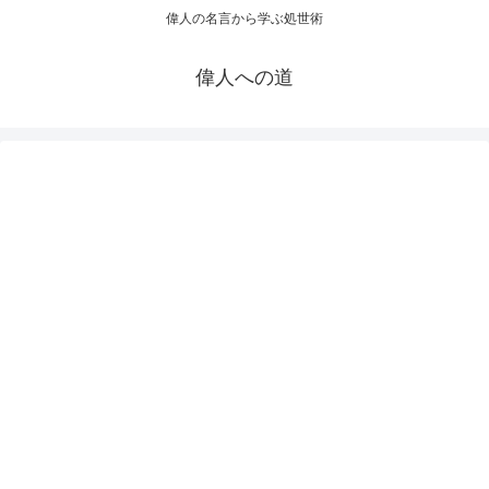
偉人の名言から学ぶ処世術
偉人への道