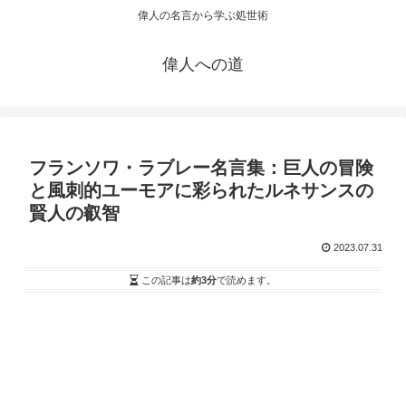
偉人の名言から学ぶ処世術
偉人への道
フランソワ・ラブレー名言集：巨人の冒険
と風刺的ユーモアに彩られたルネサンスの
賢人の叡智
2023.07.31
この記事は
約3分
で読めます。