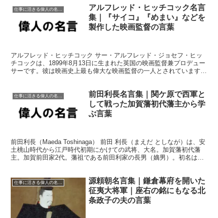
アルフレッド・ヒッチコック名言
仕事に活きる偉人の名言格言
集｜『サイコ』『めまい』などを
製作した映画監督の言葉
アルフレッド・ヒッチコック サー・アルフレッド・ジョセフ・ヒッ
チコックは、1899年8月13日に生まれた英国の映画監督兼プロデュー
サーです。彼は映画史上最も偉大な映画監督の一人とされています。
ヒッチコックは、複雑なプロットの転換や心理的な緊...
前田利長名言集｜関ケ原で西軍と
仕事に活きる偉人の名言格言
して戦った加賀藩初代藩主から学
ぶ言葉
前田利長（Maeda Toshinaga） 前田 利長（まえだ としなが）は、安
土桃山時代から江戸時代初期にかけての武将、大名。加賀藩初代藩
主。加賀前田家2代。藩祖である前田利家の長男（嫡男）。初名は利
勝（としかつ）、天正17年（1589年...
源頼朝名言集｜鎌倉幕府を開いた
仕事に活きる偉人の名言格言
征夷大将軍｜座右の銘にもなる北
条政子の夫の言葉