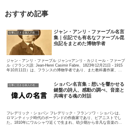
おすすめ記事
ジャン・アンリ・ファーブル名言
仕事に活きる偉人の名言格言
集｜伝記でも有名なファーブル昆
虫記をまとめた博物学者
ジャン・アンリ・ファーブル ジャン=アンリ・カジミール・ファーブ
ル（フランス語: Jean-Henri Casimir Fabre、1823年12月21日 - 1915
年10月11日）は、フランスの博物学者であり、また教科書作家、学
校教師、...
ショパン名言集：想いを響かせる
仕事に活きる偉人の名言格言
鍵盤の詩人、感動の調べ、音楽と
共鳴する魂の対話
フレデリック・ショパン フレデリック・フランソワ・ショパンは、
ロマンティック時代のポーランドの作曲家であり、ピアニストでし
た。1810年にワルシャワ近くで生まれ、幼少期から非凡な音楽の才
能を示しました。ショパンの作品は、感情豊かな深さ、抒情...