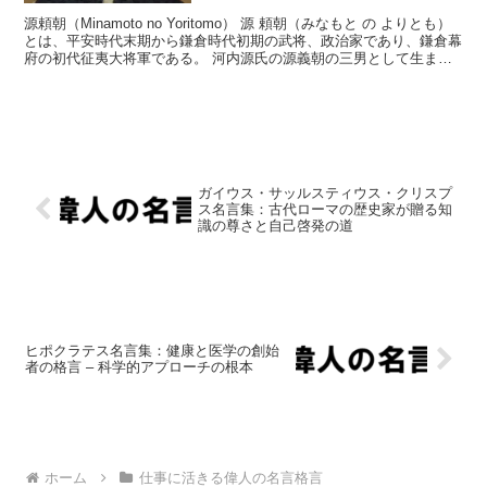
源頼朝（Minamoto no Yoritomo） 源 頼朝（みなもと の よりとも）
とは、平安時代末期から鎌倉時代初期の武将、政治家であり、鎌倉幕
府の初代征夷大将軍である。 河内源氏の源義朝の三男として生まれ
る。父・義朝が平治の乱で敗れる...
ガイウス・サッルスティウス・クリスプ
ス名言集：古代ローマの歴史家が贈る知
識の尊さと自己啓発の道
ヒポクラテス名言集：健康と医学の創始
者の格言 – 科学的アプローチの根本
ホーム
仕事に活きる偉人の名言格言