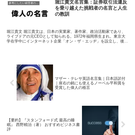
堀江貴文名言集：証券取引法違反
参考にしたい経営者の名言格言
を乗り越えた挑戦者の名言と人生
の教訓
堀江貴文 堀江貴文は、日本の実業家、著作家、政治活動家であり、
ライブドアの元CEOとして知られる。1972年福岡県生まれ。東京大
学在学中にインターネット企業「オン・ザ・エッヂ」を設立し、後に
「ライブドア」として急成長させた。多様な事業を展開...
マザー・テレサ英語名言集｜日本語訳付
｜座右の銘にも使えるノーベル平和賞を
受賞した偉人の格言
【要約】『スタンフォード式 最高の睡
眠』 西野精治（著） おすすめビジネス書
評