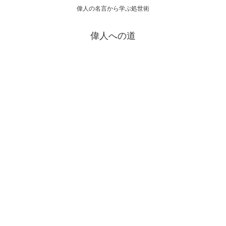
偉人の名言から学ぶ処世術
偉人への道