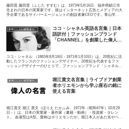
藤田晋 藤田晋（ふじた すすむ）は、1973年5月16日、福井県鯖江市
生まれの日本の実業家です。彼はインターネット広告とメディアの大
手企業であるサイバーエージェントの創設者兼CEOです。青山学院
大学経営学部を卒業後、1998年にサイバーエー...
ココ・シャネル英語名言集｜日本
参考にしたい経営者の名言格言
語訳付｜ファッションブランド
「CHANNEL」を創業した偉人の
言葉
ココ・シャネル （1883年8月19日 - 1971年1月10日）は、20世紀に活
動したフランスのファッションデザイナー。20世紀を代表するファ
ッションデザイナーのひとりで、ファッションブランド「シャネル」
の創業者。 Wikipedia コ...
堀江貴文名言集｜ライブドア創業
参考にしたい経営者の名言格言
者ホリエモンから学ぶ座右の銘に
使える言葉
堀江貴文 堀江 貴文（ほりえ たかふみ、1972年（昭和47年）10月29
日 - ）は、日本の実業家・著作家（書籍・動画）・投資家・タレン
ト。 血液型はA型。愛称はホリエモンだが、堀江本人があだ名やペン
ネームなどを名乗る際には、たかぽんを自...