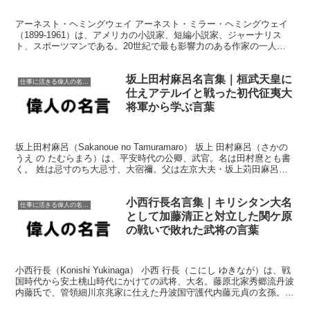
アーネスト・ヘミングウェイ アーネスト・ミラー・ヘミングウェイ
（1899-1961）は、アメリカの小説家、短編小説家、ジャーナリス
ト、スポーツマンである。20世紀で最も影響力のある作家の一人で
ある。ヘミングウェイの文体は、シンプルでミニマリ...
坂上田村麻呂名言集｜桓武天皇に
仕事に活きる偉人の名言格言
仕えアテルイと戦った初代征夷大
将軍から学ぶ言葉
坂上田村麻呂（Sakanoue no Tamuramaro） 坂上 田村麻呂（さかの
うえ の たむらまろ）は、平安時代の公卿、武官。名は田村麿とも書
く。 姓は忌寸のち大忌寸、大宿禰。父は左京大夫・坂上苅田麻呂。
官位は大納言正三位兼右近衛大...
小西行長名言集｜キリシタン大名
仕事に活きる偉人の名言格言
として加藤清正と対立した関ケ原
の戦いで敗れた武将の言葉
小西行長（Konishi Yukinaga） 小西 行長（こにし ゆきなが）は、戦
国時代から安土桃山時代にかけての武将、大名。藤原北家秀郷流丹波
内藤氏で、管領細川京兆家に仕えた丹波国守護代内藤元貞の玄孫。祖
父・行正の代から小西氏を称した。肥...