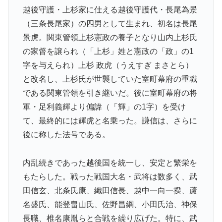
越後守護・上杉家に仕える越後守護代・長尾為景
（三条長尾家）の四男として生まれ、初名は長尾
景虎。関東管領上杉憲政の養子となり山内上杉氏
の家督を譲られ（「上杉」姓と憲政の「政」の1
字を与えられ）上杉 政虎（うえすぎ まさとら）
と改名し、上杉氏が世襲していた室町幕府の重職
である関東管領を引き継いだ。後に室町幕府の将
軍・足利義輝より偏諱（「輝」の1字）を受け
て、最終的には輝虎と名乗った。謙信は、さらに
後に称した法号である。
内乱続きであった越後国を統一し、安定と繁栄を
もたらした。戦った戦国大名・武将は数多く、武
田信玄、北条氏康、織田信長、越中一向一揆、蘆
名盛氏、能登畠山氏、佐野昌綱、小田氏治、神保
長職、椎名康胤らと合戦を繰り広げた。特に、武