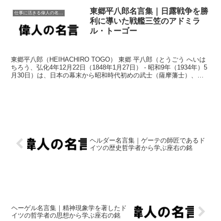
東郷平八郎名言集｜日露戦争を勝
仕事に活きる偉人の名言格言
利に導いた戦艦三笠のアドミラ
ル・トーゴー
東郷平八郎（HEIHACHIRO TOGO） 東郷 平八郎（とうごう へいは
ちろう、弘化4年12月22日（1848年1月27日） - 昭和9年（1934年）5
月30日）は、日本の幕末から昭和時代初めの武士（薩摩藩士）、海
軍軍人。最終階級は元...
ヘルダー名言集｜ゲーテの師匠であるド
イツの歴史哲学者から学ぶ座右の銘
ヘーゲル名言集｜精神現象学を著したド
イツの哲学者の思想から学ぶ座右の銘