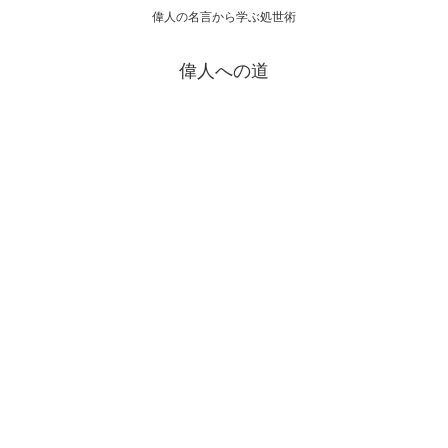
偉人の名言から学ぶ処世術
偉人への道