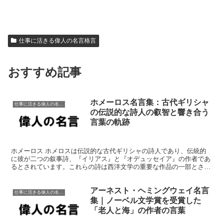
仕事に活きる偉人の名言格言
おすすめ記事
ホメーロス名言集：古代ギリシャ
仕事に活きる偉人の名言格言
の伝説的な詩人の叡智と響き合う
言葉の軌跡
ホメーロス ホメロスは伝説的な古代ギリシャの詩人であり、伝統的
に彼が二つの叙事詩、『イリアス』と『オデュッセイア』の作者であ
るとされています。これらの詩は西洋文学の重要な作品の一部とされ
ています。ホメロスの生涯についてはほとんど知られておら...
アーネスト・ヘミングウェイ名言
仕事に活きる偉人の名言格言
集｜ノーベル文学賞を受賞した
「老人と海」の作者の言葉