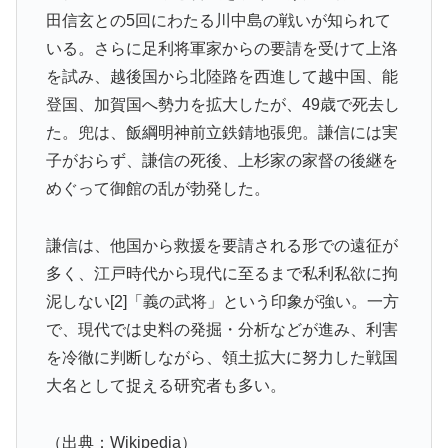
田信玄との5回にわたる川中島の戦いが知られて
いる。さらに足利将軍家からの要請を受けて上洛
を試み、越後国から北陸路を西進して越中国、能
登国、加賀国へ勢力を拡大したが、49歳で死去し
た。兜は、飯綱明神前立鉄錆地張兜。謙信には実
子がおらず、謙信の死後、上杉家の家督の後継を
めぐって御館の乱が勃発した。
謙信は、他国から救援を要請される形での遠征が
多く、江戸時代から現代に至るまで私利私欲に拘
泥しない[2]「義の武将」という印象が強い。一方
で、現代では史料の発掘・分析などが進み、利害
を冷徹に判断しながら、領土拡大に努力した戦国
大名として捉える研究者も多い。
（出典：Wikipedia）