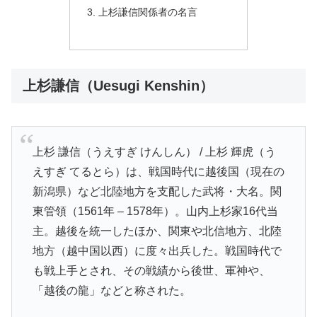
上杉謙信関係者の名言
上杉謙信（Uesugi Kenshin）
上杉 謙信（うえすぎ けんしん） / 上杉 輝虎（う
えすぎ てるとら）は、戦国時代に越後国（現在の
新潟県）など北陸地方を支配した武将・大名。関
東管領（1561年 – 1578年）。山内上杉家16代当
主。越後を統一したほか、関東や北信地方、北陸
地方（越中国以西）に度々出兵した。戦国時代で
も戦上手とされ、その戦績から後世、軍神や、
「越後の龍」などと称された。