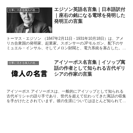
エジソン英語名言集｜日本語訳付
仕事に活きる偉人の名言格言
｜座右の銘になる電球を発明した
発明王の言葉
トーマス・エジソン （1847年2月11日 - 1931年10月18日）は、アメ
リカ合衆国の発明家、起業家。スポンサーのJPモルガン、配下のサ
ミュエル・インサル、そしてメロン財閥と、電力系統を寡占した。
日本では長らく「エジソン」という表記...
アイソーポス名言集｜イソップ寓
仕事に活きる偉人の名言格言
話の作者として知られる古代ギリ
シアの作家の言葉
アイソーポス アイソーポスは、一般的にアイソップとして知られる
古代ギリシャの語り手であり、世代を超えて伝わってきた寓話の収集
を手がけたとされています。彼の生涯についてはほとんど知られてお
らず、多くの詳細は伝説や民間伝承に基づいています。アイ...