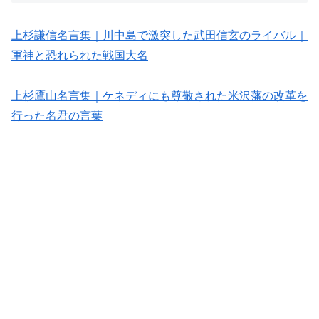
上杉謙信名言集｜川中島で激突した武田信玄のライバル｜
軍神と恐れられた戦国大名
上杉鷹山名言集｜ケネディにも尊敬された米沢藩の改革を
行った名君の言葉