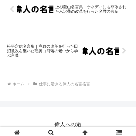
上杉鷹山名言集｜ケネディにも尊敬され
た米沢藩の改革を行った名君の言葉
松平定信名言集｜寛政の改革を行った田
沼意次を継いだ陸奥白河藩の老中から学
ぶ言葉
ホーム
仕事に活きる偉人の名言格言
偉人への道
© 2018-2026 偉人への道.