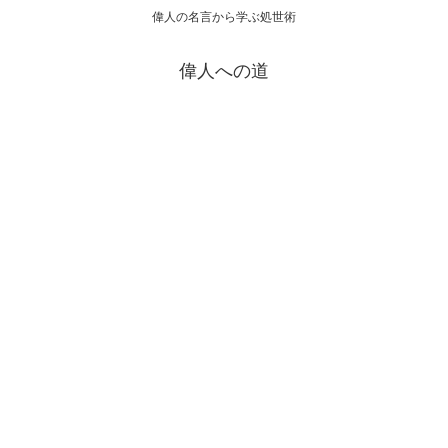
偉人の名言から学ぶ処世術
偉人への道