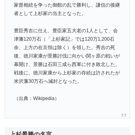
家督相続を争った御館の乱で勝利し、謙信の後継
者として上杉家の当主となった。
豊臣秀吉に仕え、豊臣家五大老の1人として、会
津藩120万石（「上杉家記」では120万1,200石
余、上方の在京領は除く）を領した。秀吉の死
後、徳川家康が景勝討伐に向かい関ヶ原の戦いが
幕開け、景勝は石田三成ら西軍に付き敗北した。
戦後に、徳川家康から上杉家の存続は許されたが
米沢藩30万石へ減封となった。
（出典：Wikipedia）
上杉景勝の名言