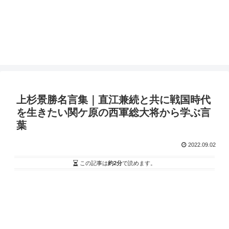
上杉景勝名言集｜直江兼続と共に戦国時代
を生きたい関ケ原の西軍総大将から学ぶ言
葉
2022.09.02
この記事は
約2分
で読めます。