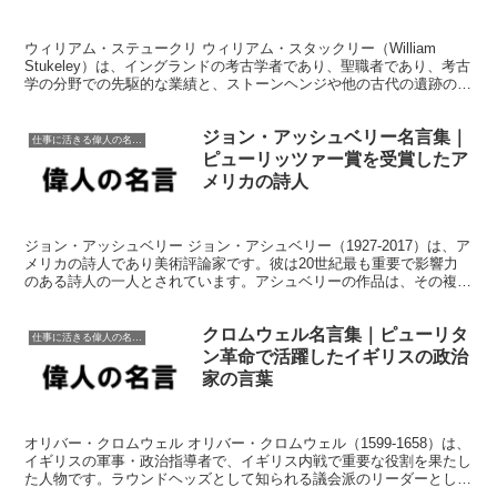
ウィリアム・ステュークリ ウィリアム・スタックリー（William
Stukeley）は、イングランドの考古学者であり、聖職者であり、考古
学の分野での先駆的な業績と、ストーンヘンジや他の古代の遺跡の理
解への貢献で知られています。彼は1687...
ジョン・アッシュベリー名言集｜
仕事に活きる偉人の名言格言
ピューリッツァー賞を受賞したア
メリカの詩人
ジョン・アッシュベリー ジョン・アシュベリー（1927-2017）は、ア
メリカの詩人であり美術評論家です。彼は20世紀最も重要で影響力
のある詩人の一人とされています。アシュベリーの作品は、その複雑
さ、曖昧さ、革新的なスタイルで知られています...
クロムウェル名言集｜ピューリタ
仕事に活きる偉人の名言格言
ン革命で活躍したイギリスの政治
家の言葉
オリバー・クロムウェル オリバー・クロムウェル（1599-1658）は、
イギリスの軍事・政治指導者で、イギリス内戦で重要な役割を果たし
た人物です。ラウンドヘッズとして知られる議会派のリーダーとして
脚光を浴び、最終的にはイングランド、スコット...