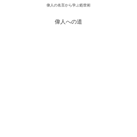
偉人の名言から学ぶ処世術
偉人への道