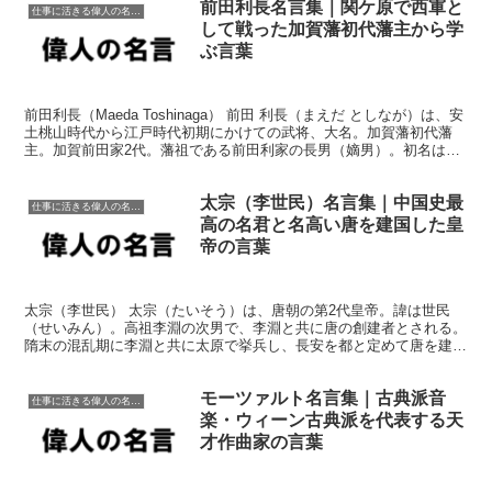
前田利長名言集｜関ケ原で西軍と
仕事に活きる偉人の名言格言
して戦った加賀藩初代藩主から学
ぶ言葉
前田利長（Maeda Toshinaga） 前田 利長（まえだ としなが）は、安
土桃山時代から江戸時代初期にかけての武将、大名。加賀藩初代藩
主。加賀前田家2代。藩祖である前田利家の長男（嫡男）。初名は利
勝（としかつ）、天正17年（1589年...
太宗（李世民）名言集｜中国史最
仕事に活きる偉人の名言格言
高の名君と名高い唐を建国した皇
帝の言葉
太宗（李世民） 太宗（たいそう）は、唐朝の第2代皇帝。諱は世民
（せいみん）。高祖李淵の次男で、李淵と共に唐の創建者とされる。
隋末の混乱期に李淵と共に太原で挙兵し、長安を都と定めて唐を建国
した。太宗は主に軍を率いて各地を転戦して群雄を平定し、...
モーツァルト名言集｜古典派音
仕事に活きる偉人の名言格言
楽・ウィーン古典派を代表する天
才作曲家の言葉