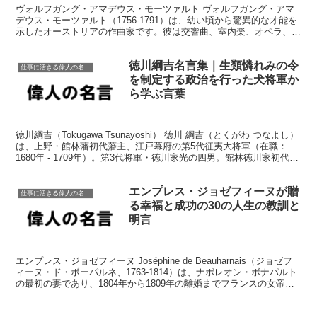
ヴォルフガング・アマデウス・モーツァルト ヴォルフガング・アマ
デウス・モーツァルト（1756-1791）は、幼い頃から驚異的な才能を
示したオーストリアの作曲家です。彼は交響曲、室内楽、オペラ、合
唱曲を含む600以上の作品を作曲しました。モー...
徳川綱吉名言集｜生類憐れみの令
仕事に活きる偉人の名言格言
を制定する政治を行った犬将軍か
ら学ぶ言葉
徳川綱吉（Tokugawa Tsunayoshi） 徳川 綱吉（とくがわ つなよし）
は、上野・館林藩初代藩主、江戸幕府の第5代征夷大将軍（在職：
1680年 - 1709年）。第3代将軍・徳川家光の四男。館林徳川家初代。
（出典：Wikipe...
エンプレス・ジョゼフィーヌが贈
仕事に活きる偉人の名言格言
る幸福と成功の30の人生の教訓と
明言
エンプレス・ジョゼフィーヌ Joséphine de Beauharnais（ジョゼフ
ィーヌ・ド・ボーパルネ、1763-1814）は、ナポレオン・ボナパルト
の最初の妻であり、1804年から1809年の離婚までフランスの女帝で
した。彼女は魅力...