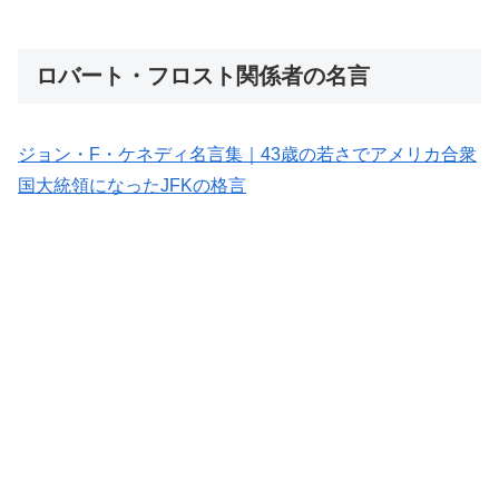
ロバート・フロスト関係者の名言
ジョン・F・ケネディ名言集｜43歳の若さでアメリカ合衆
国大統領になったJFKの格言