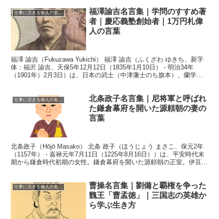
福澤諭吉名言集｜学問のすすめ著
仕事に活きる偉人の名言格言
者｜慶応義塾創始者｜1万円札偉
人の言葉
福澤 諭吉（Fukuzawa Yukichi） 福澤 諭吉（ふくざわ ゆきち、新字
体：福沢 諭吉、天保5年12月12日（1835年1月10日） - 明治34年
（1901年）2月3日）は、日本の武士（中津藩士のち旗本）、蘭学
者、著述家、啓蒙思...
北条政子名言集｜尼将軍と呼ばれ
仕事に活きる偉人の名言格言
た鎌倉幕府を開いた源頼朝の妻の
言葉
北条政子（Hōjō Masako） 北条 政子（ほうじょう まさこ、保元2年
（1157年） - 嘉禄元年7月11日（1225年8月16日））は、平安時代末
期から鎌倉時代初期の女性。鎌倉幕府を開いた源頼朝の正室。伊豆国
の豪族、北条時政の長女。...
曹操名言集｜劉備と覇権を争った
仕事に活きる偉人の名言格言
魏王「曹孟徳」｜三国志の英雄か
ら学ぶ生き方