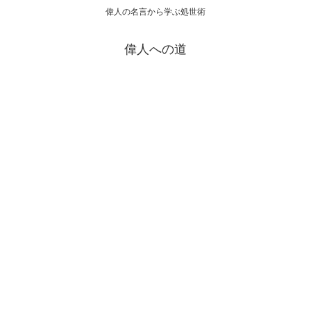
偉人の名言から学ぶ処世術
偉人への道