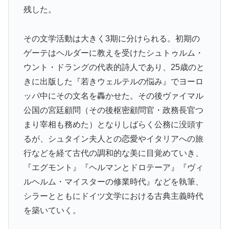
残した。
その文学活動は大きく3期に分けられる。初期の
ゲーテはヘルダーに教えを受けたシュトゥルム・
ウント・ドラングの代表的詩人であり、25歳のと
きに出版した『若きウェルテルの悩み』でヨーロ
ッパ中にその文名を轟かせた。その後ヴァイマル
公国の宮廷顧問（その後枢密顧問官・政務長官つ
まり宰相も務めた）となりしばらく公務に没頭す
るが、シュタイン夫人との恋愛やイタリアへの旅
行などを経て古代の調和的な美に目覚めていき、
『エグモント』『ヘルマンとドロテーア』『ヴィ
ルヘルム・マイスターの修業時代』などを執筆、
シラーとともにドイツ文学における古典主義時代
を築いていく。