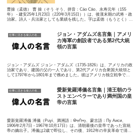
曹操（孟徳） 曹 操（そう そう、拼音：Cáo Cāo、永寿元年（155
年） - 建安25年1月23日（220年3月15日））は、後漢末期の武将・政
治家。詩人・兵法家としても業績を残した。字は孟徳（もうとく）、
幼名は阿瞞、また吉利。豫州沛国...
ジョン・アダムズ名言集｜アメリ
仕事に活きる偉人の名言格言
カ海軍の創設者である第2代大統
領の言葉
ジョン・アダムズ ジョン・アダムズ（1735-1826）は、アメリカの政
治家であり、建国の父の一人であり、第2代アメリカ合衆国大統領と
して1797年から1801年まで務めました。彼はアメリカ独立戦争で重
要な役割を果たし、イギリスからの独立を...
愛新覚羅溥儀名言集｜清王朝のラ
仕事に活きる偉人の名言格言
ストエンペラーであり満州国の皇
帝の言葉
愛新覚羅溥儀 溥儀（Puyi、満洲語：ᠪᡠᡳᡤᡳᠩ、蒙古語：Пу Аиси、
1906年2月7日 - 1967年10月17日）は、清朝最後の皇帝であった宣統
帝の嫡出子。溥儀は2歳で即位し、その後、1912年の辛亥革命で清朝
が倒れるまでの5年間...