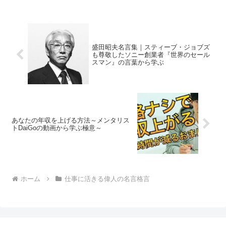
盛田昭夫名言集｜スティーブ・ジョブズ
も尊敬したソニー創業者『世界のセール
スマン』の言葉から学ぶ
あなたの年収を上げる方法～メンタリス
トDaiGoの動画から学ぶ極意～
ホーム
仕事に活きる偉人の名言格言