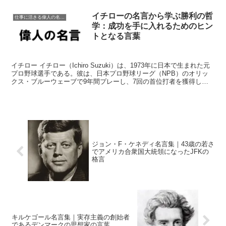
イチローの名言から学ぶ勝利の哲
仕事に活きる偉人の名言格言
学：成功を手に入れるためのヒン
トとなる言葉
イチロー イチロー（Ichiro Suzuki）は、1973年に日本で生まれた元
プロ野球選手である。彼は、日本プロ野球リーグ（NPB）のオリッ
クス・ブルーウェーブで9年間プレーし、7回の首位打者を獲得し
た。その後、2001年にシアトル・マリ...
ジョン・F・ケネディ名言集｜43歳の若さ
でアメリカ合衆国大統領になったJFKの
格言
キルケゴール名言集｜実存主義の創始者
であるデンマークの思想家の言葉