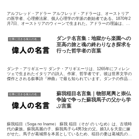
アルフレッド・アドラー アルフレッド・アドラーは、オーストリア
の医学者、心理療法家、個人心理学の学派の創始者である。1870年2
月7日、オーストリアのウィーンで生まれた。アドラーの理論は、人
間の行動の原動力として、社会的要因の重要性と個人の...
ダンテ名言集：地獄から楽園への
仕事に活きる偉人の名言格言
至高の旅と魂の終わりなき探求を
行った哲学者の言葉
ダンテ・アリギエーリ ダンテ・アリギエーリは、1265年にフィレン
ツェで生まれたイタリアの詩人、作家、哲学者です。彼は世界文学の
傑作とされる叙事詩『神曲』で最も知られています。ダンテの作品は
愛、道徳、死後の世界などのテーマを探求しています。...
蘇我稲目名言集｜物部尾輿と崇仏
仕事に活きる偉人の名言格言
争論で争った蘇我馬子の父から学
ぶ言葉
蘇我稲目（Soga no Iname） 蘇我 稲目（そが の いなめ）は、古墳時
代の豪族。蘇我高麗の子、蘇我馬子ら4男3女の父。娘3人を天皇に嫁
がせた。馬子が葛城県を本居としているため、稲目の妻は葛城氏の出
と推測される。 （出典：Wikip...