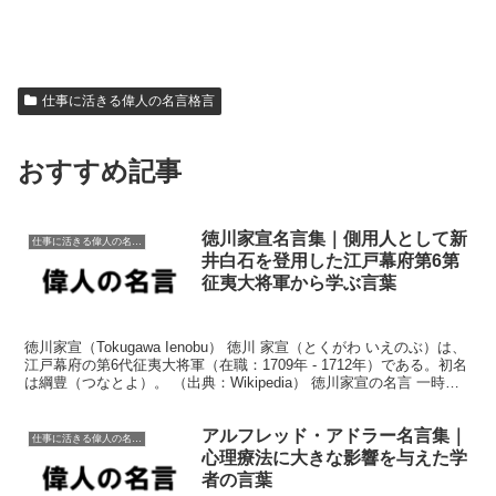
仕事に活きる偉人の名言格言
おすすめ記事
徳川家宣名言集｜側用人として新
仕事に活きる偉人の名言格言
井白石を登用した江戸幕府第6第
征夷大将軍から学ぶ言葉
徳川家宣（Tokugawa Ienobu） 徳川 家宣（とくがわ いえのぶ）は、
江戸幕府の第6代征夷大将軍（在職：1709年 - 1712年）である。初名
は綱豊（つなとよ）。 （出典：Wikipedia） 徳川家宣の名言 一時と
はいえ、自分...
アルフレッド・アドラー名言集｜
仕事に活きる偉人の名言格言
心理療法に大きな影響を与えた学
者の言葉