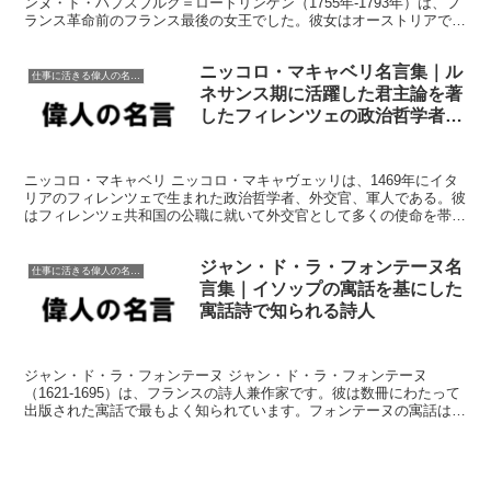
ンヌ・ド・ハプスブルク＝ロートリンゲン（1755年-1793年）は、フ
ランス革命前のフランス最後の女王でした。彼女はオーストリアで生
まれ、15歳でルイ16世と結婚しました。マリー...
ニッコロ・マキャベリ名言集｜ル
仕事に活きる偉人の名言格言
ネサンス期に活躍した君主論を著
したフィレンツェの政治哲学者の
格言
ニッコロ・マキャベリ ニッコロ・マキャヴェッリは、1469年にイタ
リアのフィレンツェで生まれた政治哲学者、外交官、軍人である。彼
はフィレンツェ共和国の公職に就いて外交官として多くの使命を帯
び、フランス王ルイ12世や神聖ローマ皇帝マクシミリア...
ジャン・ド・ラ・フォンテーヌ名
仕事に活きる偉人の名言格言
言集｜イソップの寓話を基にした
寓話詩で知られる詩人
ジャン・ド・ラ・フォンテーヌ ジャン・ド・ラ・フォンテーヌ
（1621-1695）は、フランスの詩人兼作家です。彼は数冊にわたって
出版された寓話で最もよく知られています。フォンテーヌの寓話は、
道徳的な教訓や風刺的な社会批判を伝えるために人間化...