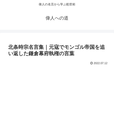
偉人の名言から学ぶ処世術
偉人への道
北条時宗名言集｜元寇でモンゴル帝国を追
い返した鎌倉幕府執権の言葉
2022.07.12