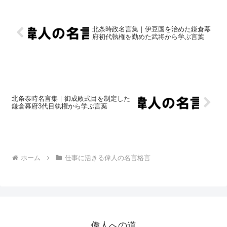
北条時政名言集｜伊豆国を治めた鎌倉幕
府初代執権を勤めた武将から学ぶ言葉
北条泰時名言集｜御成敗式目を制定した
鎌倉幕府3代目執権から学ぶ言葉
ホーム
仕事に活きる偉人の名言格言
偉人への道