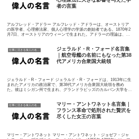
者の言葉
アルフレッド・アドラー アルフレッド・アドラーは、オーストリア
の医学者、心理療法家、個人心理学の学派の創始者である。1870年2
月7日、オーストリアのウィーンで生まれた。アドラーの理論は、人
間の行動の原動力として、社会的要因の重要性と個人の...
ジェラルド・R・フォード名言集
仕事に活きる偉人の名言格言
｜航空母艦の名前にもなった第38
代アメリカ合衆国大統領
ジェラルド・R・フォード ジェラルド・R・フォードは、1913年に生
まれたアメリカの政治家で、第38代アメリカ合衆国大統領を務め
た。彼はミシガン州で生まれ、グランドラピッズのカルバン大学を卒
業した。彼は政治家としてのキャリアを始め、下院議員...
マリー・アントワネット名言集｜
仕事に活きる偉人の名言格言
フランス革命で処刑された贅沢を
尽くした女王の言葉
マリー・アントワネット マリー・アントワネット・ジョゼフ・ジャ