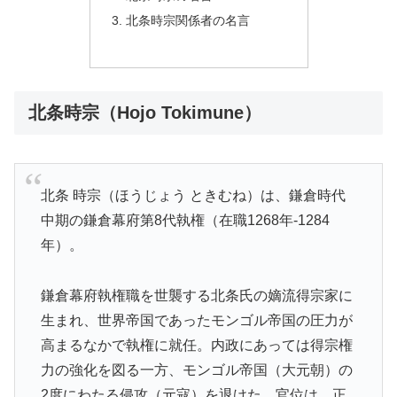
北条時宗関係者の名言
北条時宗（Hojo Tokimune）
北条 時宗（ほうじょう ときむね）は、鎌倉時代
中期の鎌倉幕府第8代執権（在職1268年-1284
年）。
鎌倉幕府執権職を世襲する北条氏の嫡流得宗家に
生まれ、世界帝国であったモンゴル帝国の圧力が
高まるなかで執権に就任。内政にあっては得宗権
力の強化を図る一方、モンゴル帝国（大元朝）の
2度にわたる侵攻（元寇）を退けた。官位は、正