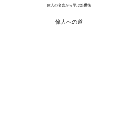
偉人の名言から学ぶ処世術
偉人への道