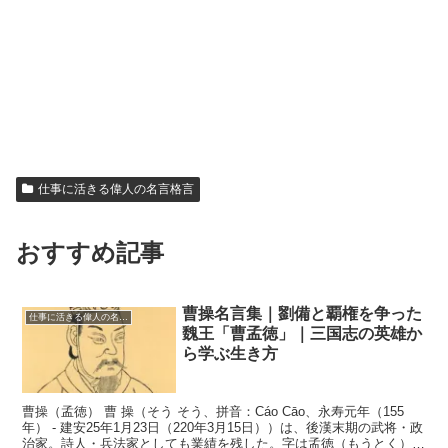
仕事に活きる偉人の名言格言
おすすめ記事
曹操名言集｜劉備と覇権を争った
仕事に活きる偉人の名言格言
魏王「曹孟徳」｜三国志の英雄か
ら学ぶ生き方
曹操（孟徳） 曹 操（そう そう、拼音：Cáo Cāo、永寿元年（155
年） - 建安25年1月23日（220年3月15日））は、後漢末期の武将・政
治家。詩人・兵法家としても業績を残した。字は孟徳（もうとく）、