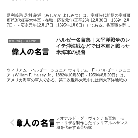
足利義満 足利 義満（あしかが よしみつ）は、室町時代前期の室町幕
府第3代征夷大将軍（在職：応安元年/正平23年12月30日（1369年2月
7日） - 応永元年12月17日（1395年1月8日））である。将軍職を辞し
た後、清和源氏で初の太政...
ハルゼー名言集｜太平洋戦争のレ
仕事に活きる偉人の名言格言
イテ沖海戦などで日本軍と戦った
米海軍の提督
ウィリアム・ハルゼー・ジュニア ウィリアム・F・ハルゼー・ジュニ
ア（William F. Halsey Jr.、1882年10月30日 - 1959年8月20日）は、
アメリカ海軍の軍人である。第二次世界大戦中には南太平洋地域の指
揮を執り、「...
レオナルド・ダ・ヴィンチ名言集｜モ
ナ・リザを製作したイタリアルネサンス
期を代表する芸術家