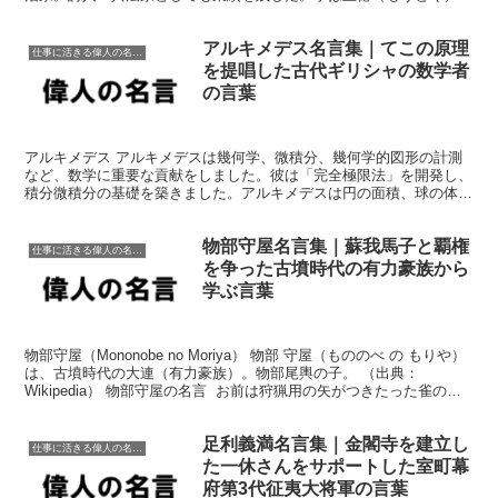
幼名は阿瞞、また吉利。豫州沛国...
アルキメデス名言集｜てこの原理
仕事に活きる偉人の名言格言
を提唱した古代ギリシャの数学者
の言葉
アルキメデス アルキメデスは幾何学、微積分、幾何学的図形の計測
など、数学に重要な貢献をしました。彼は「完全極限法」を開発し、
積分微積分の基礎を築きました。アルキメデスは円の面積、球の体
積、浮力の法則など、さまざまな数学的原理や公式を導出しま...
物部守屋名言集｜蘇我馬子と覇権
仕事に活きる偉人の名言格言
を争った古墳時代の有力豪族から
学ぶ言葉
物部守屋（Mononobe no Moriya） 物部 守屋（もののべ の もりや）
は、古墳時代の大連（有力豪族）。物部尾輿の子。 （出典：
Wikipedia） 物部守屋の名言 お前は狩猟用の矢がつきたった雀のよ
うである。（蘇我馬子に対し...
足利義満名言集｜金閣寺を建立し
仕事に活きる偉人の名言格言
た一休さんをサポートした室町幕
府第3代征夷大将軍の言葉