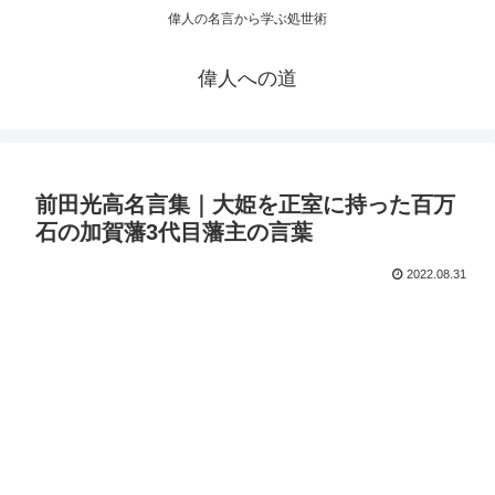
偉人の名言から学ぶ処世術
偉人への道
前田光高名言集｜大姫を正室に持った百万
石の加賀藩3代目藩主の言葉
2022.08.31