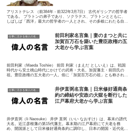
アリストテレス （前384年 - 前322年3月7日） 古代ギリシアの哲学者
である。 プラトンの弟子であり、ソクラテス、プラトンとともに、
しばしば「西洋」最大の哲学者の一人とされ、その多岐にわたる自然
研究の業績から「万学の祖」とも呼ばれる。...
前田利家名言集｜妻のまつと共に
仕事に活きる偉人の名言格言
加賀百万石を築いた豊臣政権の五
大老から学ぶ言葉
前田利家（Maeda Toshiie） 前田 利家（まえだ としいえ）は、戦国
時代から安土桃山時代にかけての武将・大名。加賀藩主・前田氏の
祖。豊臣政権の五大老の一人。俗に「加賀百万石の祖」とも称される
が、実際に前田家が百万石を超えるのは利長...
井伊直弼名言集｜日米修好通商条
仕事に活きる偉人の名言格言
約の締結や安政の大獄を断行した
江戸幕府大老から学ぶ言葉
井伊直弼（Ii Naosuke） 井伊 直弼（いい なおすけ）は、幕末の譜代
大名。近江彦根藩の第15代藩主。幕末期の江戸幕府にて大老を務
め、開国派として日米修好通商条約に調印し、日本の開国・近代化を
断行した。また、強権をもって国内の反対勢力...