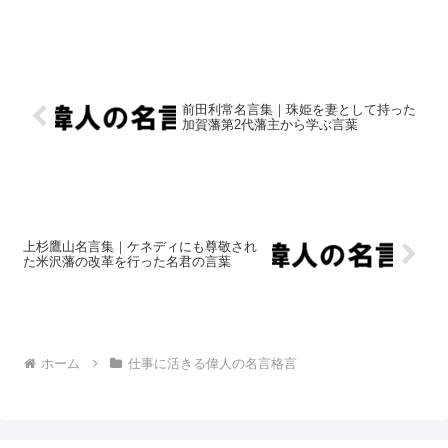
前田利常名言集｜珠姫を妻として持った
加賀藩第2代藩主から学ぶ言葉
上杉鷹山名言集｜ケネディにも尊敬され
た米沢藩の改革を行った名君の言葉
ホーム
仕事に活きる偉人の名言格言