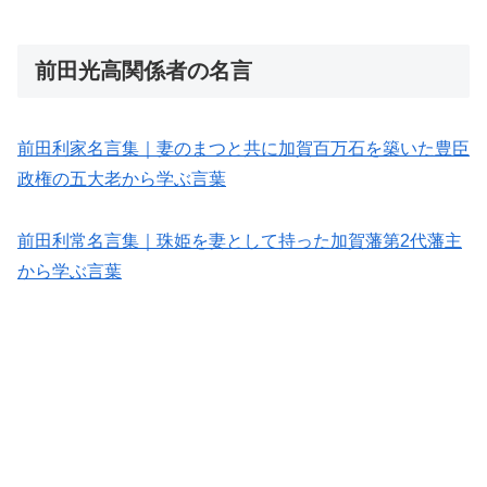
前田光高関係者の名言
前田利家名言集｜妻のまつと共に加賀百万石を築いた豊臣
政権の五大老から学ぶ言葉
前田利常名言集｜珠姫を妻として持った加賀藩第2代藩主
から学ぶ言葉