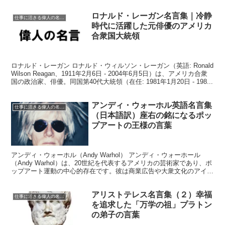
ロナルド・レーガン名言集｜冷静
仕事に活きる偉人の名言格言
時代に活躍した元俳優のアメリカ
合衆国大統領
ロナルド・レーガン ロナルド・ウィルソン・レーガン（英語: Ronald
Wilson Reagan、1911年2月6日 - 2004年6月5日）は、アメリカ合衆
国の政治家、俳優。同国第40代大統領（在任: 1981年1月20日 - 198...
アンディ・ウォーホル英語名言集
仕事に活きる偉人の名言格言
（日本語訳）座右の銘になるポッ
プアートの王様の言葉
アンディ・ウォーホル（Andy Warhol） アンディ・ウォーホール
（Andy Warhol）は、20世紀を代表するアメリカの芸術家であり、ポ
ップアート運動の中心的存在です。彼は商業広告や大衆文化のアイコ
ンを取り入れた作品で知られています...
アリストテレス名言集（２）幸福
仕事に活きる偉人の名言格言
を追求した「万学の祖」プラトン
の弟子の言葉