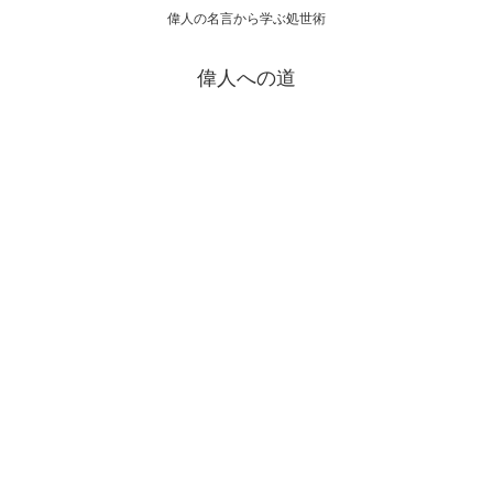
偉人の名言から学ぶ処世術
偉人への道