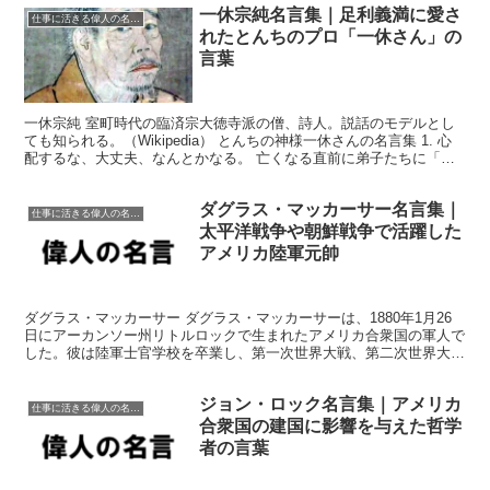
一休宗純名言集｜足利義満に愛さ
仕事に活きる偉人の名言格言
れたとんちのプロ「一休さん」の
言葉
一休宗純 室町時代の臨済宗大徳寺派の僧、詩人。説話のモデルとし
ても知られる。（Wikipedia） とんちの神様一休さんの名言集 1. 心
配するな、大丈夫、なんとかなる。 亡くなる直前に弟子たちに「こ
の先、どうしても困った時もしくは苦しい時...
ダグラス・マッカーサー名言集｜
仕事に活きる偉人の名言格言
太平洋戦争や朝鮮戦争で活躍した
アメリカ陸軍元帥
ダグラス・マッカーサー ダグラス・マッカーサーは、1880年1月26
日にアーカンソー州リトルロックで生まれたアメリカ合衆国の軍人で
した。彼は陸軍士官学校を卒業し、第一次世界大戦、第二次世界大
戦、朝鮮戦争に参戦し、軍事指導者としての偉業を残し...
ジョン・ロック名言集｜アメリカ
仕事に活きる偉人の名言格言
合衆国の建国に影響を与えた哲学
者の言葉