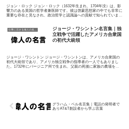
ジョン・ロック ジョン・ロック（1632年生まれ、1704年没）は、影
響力のある英国の哲学者兼医師です。彼は啓蒙思想家の中でも非常に
重要な存在と見なされ、政治哲学と認識論への貢献で知られていま
す。ロックの考え方は、自然権、政府の正統性、社会...
ジョージ・ワシントン名言集｜独
仕事に活きる偉人の名言格言
立戦争で活躍したアメリカ合衆国
の初代大統領
ジョージ・ワシントン ジョージ・ワシントンは、アメリカ合衆国の
初代大統領であり、アメリカ独立戦争の指導者の一人でもありまし
た。1732年にバージニア州で生まれ、父親の死後に家族の農場を経
営しました。アメリカ独立戦争では大陸軍の指揮官を務め、...
グラハム・ベル名言集｜電話の発明者で
ありAT&T創設者から学ぶ言葉