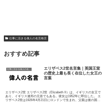
仕事に活きる偉人の名言格言
おすすめ記事
エリザベス2世名言集｜英国王室
仕事に活きる偉人の名言格言
の歴史上最も長く在位した女王の
言葉
エリザベス2世 エリザベス2世（Elizabeth II）は、イギリスの女王で
あり、イギリス連邦の元首でもある。彼女は1952年に即位した。 エ
リザベス2世は1926年4月21日にロンドンで生まれ、父親は後の国王
であるジョージ6世、母親はエ...