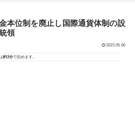
金本位制を廃止し国際通貨体制の設
統領
2023.05.06
は
約3分
で読めます。