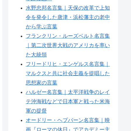
水野忠邦名言集｜天保の改革で上知
令を発令した唐津・浜松藩主の老中
から学ぶ言葉
フランクリン・ルーズベルト名言集
｜第二次世界大戦のアメリカを率い
た大統領
フリードリヒ・エンゲルス名言集｜
マルクスと共に社会主義を提唱した
思想家の言葉
ハルゼー名言集｜太平洋戦争のレイ
テ沖海戦などで日本軍と戦った米海
軍の提督
オードリー・ヘプバーン名言集｜映
画『ローマの休日』でアカデミー主