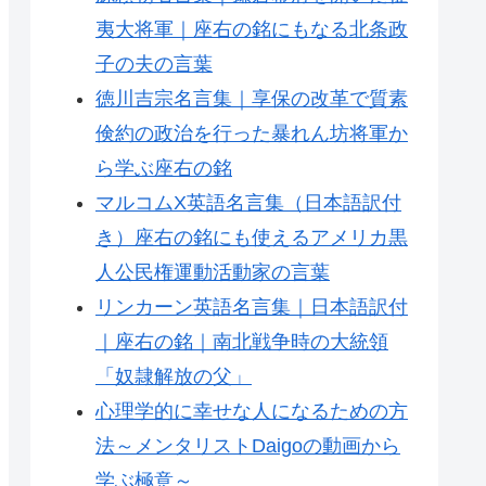
夷大将軍｜座右の銘にもなる北条政
子の夫の言葉
徳川吉宗名言集｜享保の改革で質素
倹約の政治を行った暴れん坊将軍か
ら学ぶ座右の銘
マルコムX英語名言集（日本語訳付
き）座右の銘にも使えるアメリカ黒
人公民権運動活動家の言葉
リンカーン英語名言集｜日本語訳付
｜座右の銘｜南北戦争時の大統領
「奴隷解放の父」
心理学的に幸せな人になるための方
法～メンタリストDaigoの動画から
学ぶ極意～