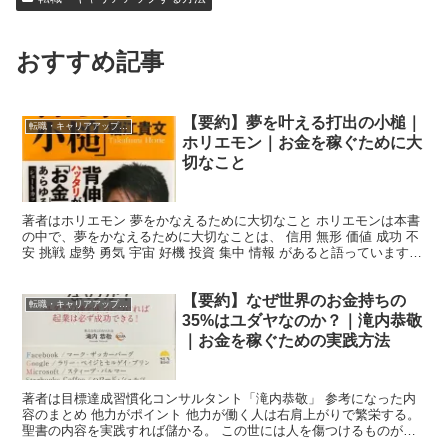
おすすめ記事
【要約】夢を叶える打出の小槌｜
転職・キャリアアップする方法
ホリエモン｜お金を稼ぐために大
切なこと
著者はホリエモン 夢をかなえるために大切なこと ホリエモンは本書
の中で、夢をかなえるために大切なことは、 信用 無形 価値 成功 不
安 挑戦 虚勢 勇気 宇宙 好機 投資 集中 情報 があると語っています。
以下でそれぞれのテーマについてみ...
【要約】なぜ世界のお金持ちの
転職・キャリアアップする方法
35%はユダヤなのか？｜滝内恭敬
｜お金を稼ぐための実践方法
著者は目標達成習慣化コンサルタント「滝内恭敬」 参考になった内
容のまとめ 他力がポイント 他力が働く人は右肩上がりで繁栄する。
聖書の内容を実践すれば儲かる。 この世には人を傷つけるものが三
つある。悩み、いさかい、財布。空の財布が最も人を傷...