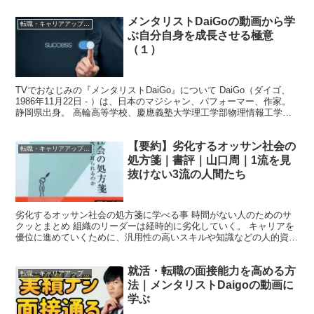
メンタリストDaiGoの動画から学
転職・キャリアアップする方法
ぶ自分自身を成長させる極意
（１）
TVでおなじみの『メンタリストDaiGo』について DaiGo（ダイゴ、
1986年11月22日 - ）は、日本のマジシャン、パフォーマー、作家。
静岡県出身。 高輪高等学校、慶應義塾大学理工学部物理情報工学科
卒業、慶應義塾大学大学院理工学研究...
【要約】劣化するオッサン社会の
転職・キャリアアップする方法
処方箋｜書評｜山口周｜1流を見
抜けない3流の人間たち
劣化するオッサン社会の処方箋に学べる事 時間がない人のためのサ
クッとまとめ 組織のリーダーは経時的に劣化していく。 キャリアを
優位に進めていくために、汎用性の高いスキルや知識などの人的資本
と、信用や評判といった社会資本を厚くしていく必要があ...
就活・転職の面接能力を高める方
転職・キャリアアップする方法
法｜メンタリストDaigoの動画に
学ぶ