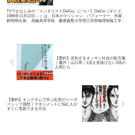
TVでおなじみの『メンタリストDaiGo』について DaiGo（ダイゴ、
1986年11月22日 – ）は、日本のマジシャン、パフォーマー、作家。
静岡県出身。 高輪高等学校、慶應義塾大学理工学部物理情報工学科
卒業、慶應義塾大学大学院理工学研究...
【要約】劣化するオッサン社会の処方箋
｜書評｜山口周｜1流を見抜けない3流の
人間たち
【要約】キングダムで学ぶ乱世のリーダ
ーシップ感想｜マネジメントに悩む人が
すぐに実践できる方法