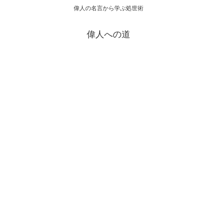
偉人の名言から学ぶ処世術
偉人への道