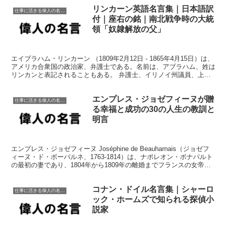
リンカーン英語名言集｜日本語訳
仕事に活きる偉人の名言格言
付｜座右の銘｜南北戦争時の大統
領「奴隷解放の父」
エイブラハム・リンカーン （1809年2月12日 - 1865年4月15日）は、
アメリカ合衆国の政治家、弁護士である。名前は、アブラハム、姓は
リンカンと表記されることもある。 弁護士、イリノイ州議員、上院
議員を経て、1861年3月4日、第1...
エンプレス・ジョゼフィーヌが贈
仕事に活きる偉人の名言格言
る幸福と成功の30の人生の教訓と
明言
エンプレス・ジョゼフィーヌ Joséphine de Beauharnais（ジョゼフ
ィーヌ・ド・ボーパルネ、1763-1814）は、ナポレオン・ボナパルト
の最初の妻であり、1804年から1809年の離婚までフランスの女帝で
した。彼女は魅力...
コナン・ドイル名言集｜シャーロ
仕事に活きる偉人の名言格言
ック・ホームズで知られる探偵小
説家