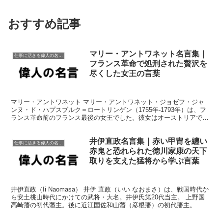
おすすめ記事
マリー・アントワネット名言集｜
仕事に活きる偉人の名言格言
フランス革命で処刑された贅沢を
尽くした女王の言葉
マリー・アントワネット マリー・アントワネット・ジョゼフ・ジャ
ンヌ・ド・ハプスブルク＝ロートリンゲン（1755年-1793年）は、フ
ランス革命前のフランス最後の女王でした。彼女はオーストリアで生
まれ、15歳でルイ16世と結婚しました。マリー...
井伊直政名言集｜赤い甲冑を纏い
仕事に活きる偉人の名言格言
赤鬼と恐れられた徳川家康の天下
取りを支えた猛将から学ぶ言葉
井伊直政（Ii Naomasa） 井伊 直政（いい なおまさ）は、戦国時代か
ら安土桃山時代にかけての武将・大名。井伊氏第20代当主。 上野国
高崎藩の初代藩主。後に近江国佐和山藩（彦根藩）の初代藩主。 徳
川氏の家臣（家臣になった当時は外様）。...