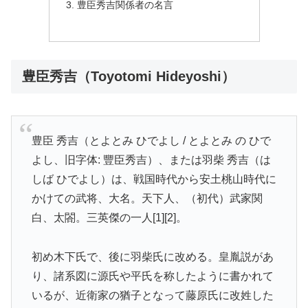
豊臣秀吉関係者の名言
豊臣秀吉（Toyotomi Hideyoshi）
豊臣 秀吉（とよとみ ひでよし / とよとみ の ひで
よし、旧字体: 豐臣秀吉）、または羽柴 秀吉（は
しば ひでよし）は、戦国時代から安土桃山時代に
かけての武将、大名。天下人、（初代）武家関
白、太閤。三英傑の一人[1][2]。
初め木下氏で、後に羽柴氏に改める。皇胤説があ
り、諸系図に源氏や平氏を称したように書かれて
いるが、近衛家の猶子となって藤原氏に改姓した