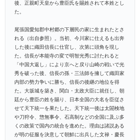
後、正親町天皇から豊臣氏を賜姓されて本姓とし
た。
尾張国愛知郡中村郷の下層民の家に生まれたとさ
れる（出自参照）。当初、今川家に仕えるも出奔
した後に織田信長に仕官し、次第に頭角を現し
た。信長が本能寺の変で明智光秀に討たれると
「中国大返し」により京へと戻り山崎の戦いで光
秀を破った後、信長の孫・三法師を擁して織田家
内部の勢力争いに勝ち、信長の後継の地位を得
た。大坂城を築き、関白・太政大臣に就任し、朝
廷から豊臣の姓を賜り、日本全国の大名を臣従さ
せて天下統一を果たした。天下統一後は太閤検地
や刀狩令、惣無事令、石高制などの全国に及ぶ多
くの政策で国内の統合を進めた。理由は諸説ある
が明の征服を決意して朝鮮に出兵した文禄・慶長