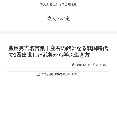
偉人の名言から学ぶ処世術
偉人への道
豊臣秀吉名言集｜座右の銘になる戦国時代
で1番出世した武将から学ぶ生き方
2018.12.19
2022.07.16
この記事は
約4分
で読めます。