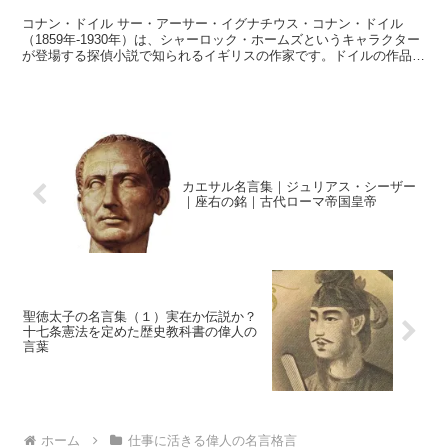
コナン・ドイル サー・アーサー・イグナチウス・コナン・ドイル
（1859年-1930年）は、シャーロック・ホームズというキャラクター
が登場する探偵小説で知られるイギリスの作家です。ドイルの作品
は、小説、短編小説、戯曲など、犯罪小説のジャンルを...
カエサル名言集｜ジュリアス・シーザー
｜座右の銘｜古代ローマ帝国皇帝
聖徳太子の名言集（１）実在か伝説か？
十七条憲法を定めた歴史教科書の偉人の
言葉
ホーム
仕事に活きる偉人の名言格言