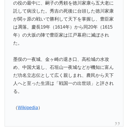
の役の最中に、嗣子の秀頼を徳川家康ら五大老に
託して病没した。秀吉の死後に台頭した徳川家康
が関ヶ原の戦いで勝利して天下を掌握し、豊臣家
は凋落。慶長19年（1614年）から同20年（1615
年）の大坂の陣で豊臣家は江戸幕府に滅ぼされ
た。
墨俣の一夜城、金ヶ崎の退き口、高松城の水攻
め、中国大返し、石垣山一夜城などが機知に富ん
だ功名立志伝として広く親しまれ、農民から天下
人へと至った生涯は「戦国一の出世頭」と評され
る。
（
Wikipedia
）