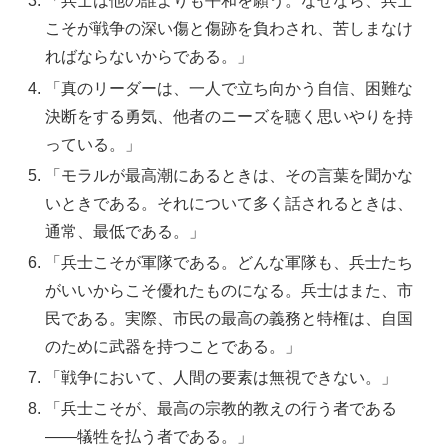
「兵士は他の誰よりも平和を願う。なぜなら、兵士
こそが戦争の深い傷と傷跡を負わされ、苦しまなけ
ればならないからである。」
「真のリーダーは、一人で立ち向かう自信、困難な
決断をする勇気、他者のニーズを聴く思いやりを持
っている。」
「モラルが最高潮にあるときは、その言葉を聞かな
いときである。それについて多く話されるときは、
通常、最低である。」
「兵士こそが軍隊である。どんな軍隊も、兵士たち
がいいからこそ優れたものになる。兵士はまた、市
民である。実際、市民の最高の義務と特権は、自国
のために武器を持つことである。」
「戦争において、人間の要素は無視できない。」
「兵士こそが、最高の宗教的教えの行う者である
――犠牲を払う者である。」