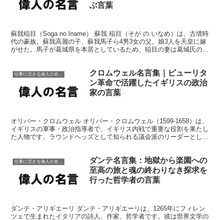
ぶ言葉
蘇我稲目（Soga no Iname） 蘇我 稲目（そが の いなめ）は、古墳時
代の豪族。蘇我高麗の子、蘇我馬子ら4男3女の父。娘3人を天皇に嫁
がせた。馬子が葛城県を本居としているため、稲目の妻は葛城氏の出
と推測される。 （出典：Wikip...
クロムウェル名言集｜ピューリタ
仕事に活きる偉人の名言格言
ン革命で活躍したイギリスの政治
家の言葉
オリバー・クロムウェル オリバー・クロムウェル（1599-1658）は、
イギリスの軍事・政治指導者で、イギリス内戦で重要な役割を果たし
た人物です。ラウンドヘッズとして知られる議会派のリーダーとして
脚光を浴び、最終的にはイングランド、スコット...
ダンテ名言集：地獄から楽園への
仕事に活きる偉人の名言格言
至高の旅と魂の終わりなき探求を
行った哲学者の言葉
ダンテ・アリギエーリ ダンテ・アリギエーリは、1265年にフィレン
ツェで生まれたイタリアの詩人、作家、哲学者です。彼は世界文学の