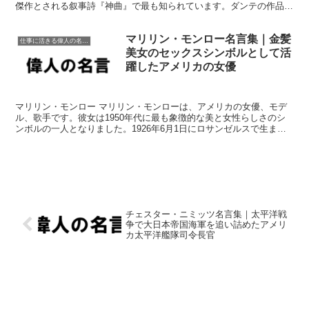
傑作とされる叙事詩『神曲』で最も知られています。ダンテの作品は
愛、道徳、死後の世界などのテーマを探求しています。...
マリリン・モンロー名言集｜金髪
仕事に活きる偉人の名言格言
美女のセックスシンボルとして活
躍したアメリカの女優
マリリン・モンロー マリリン・モンローは、アメリカの女優、モデ
ル、歌手です。彼女は1950年代に最も象徴的な美と女性らしさのシ
ンボルの一人となりました。1926年6月1日にロサンゼルスで生まれ
たモンローは、困難な子供時代を経験しましたが、「...
チェスター・ニミッツ名言集｜太平洋戦
争で大日本帝国海軍を追い詰めたアメリ
カ太平洋艦隊司令長官