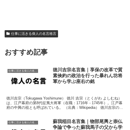
仕事に活きる偉人の名言格言
おすすめ記事
徳川吉宗名言集｜享保の改革で質
仕事に活きる偉人の名言格言
素倹約の政治を行った暴れん坊将
軍から学ぶ座右の銘
徳川吉宗（Tokugawa Yoshimune） 徳川 吉宗（とくがわ よしむね）
は、江戸幕府の第8代征夷大将軍（在職：1716年 - 1745年）。江戸幕
府の中興の祖とも呼ばれている。 （出典：Wikipedia） 徳川吉宗の名
言 総て人...
蘇我稲目名言集｜物部尾輿と崇仏
仕事に活きる偉人の名言格言
争論で争った蘇我馬子の父から学